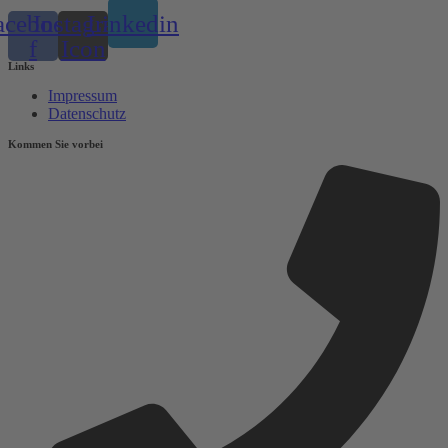
acebook-
Instagram
Linkedin
f
Icon
Links
Impressum
Datenschutz
Kommen Sie vorbei